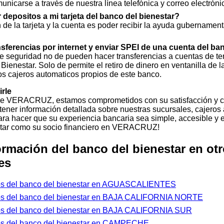
icarse a través de nuestra línea telefónica y correo electróni
depositos a mi tarjeta del banco del bienestar?
n de la tarjeta y la cuenta es poder recibir la ayuda gubernament
sferencias por internet y enviar SPEI de una cuenta del ba
 seguridad no de pueden hacer transferencias a cuentas de ter
Bienestar. Solo de permite el retiro de dinero en ventanilla de 
los cajeros automaticos propios de este banco.
rle
de VERACRUZ, estamos comprometidos con su satisfacción y 
tener información detallada sobre nuestras sucursales, cajeros 
ra hacer que su experiencia bancaria sea simple, accesible y ef
estar como su socio financiero en VERACRUZ!
ormación del banco del bienestar en ot
es
ros del banco del bienestar en AGUASCALIENTES
ros del banco del bienestar en BAJA CALIFORNIA NORTE
ros del banco del bienestar en BAJA CALIFORNIA SUR
ros del banco del bienestar en CAMPECHE