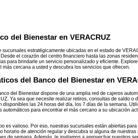
nco del Bienestar en VERACRUZ
 sucursales estratégicamente ubicadas en el estado de VER
Desde el corazón del centro financiero hasta las zonas residen
s para brindarle un servicio personalizado y eficiente. Explore
l más cercana a usted y descubra los servicios que ofrecen.
ticos
del Banco del Bienestar en VER
nco del Bienestar dispone de una amplia red de cajeros automá
 Ya sea que necesite realizar retiros, consultas de saldo o d
 disponibles las 24 horas del día, los 7 días de la semana. Util
s automáticos para encontrar el más cercano a su ubicación act
 es valioso. Por eso, nuestras sucursales están abiertas para 
ro horario de atención regular y descubra si alguna de nuestras
s de semana. Además, le invitamos a aprovechar nuestros serv