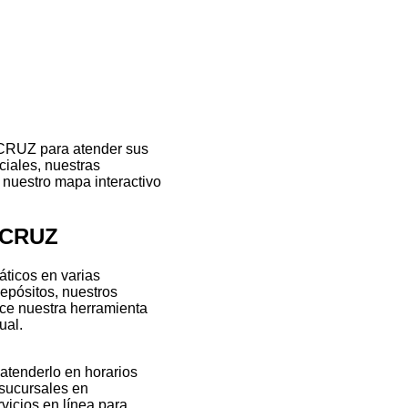
ACRUZ para atender sus
ciales, nuestras
 nuestro mapa interactivo
ACRUZ
ticos en varias
epósitos, nuestros
ice nuestra herramienta
ual.
atenderlo en horarios
 sucursales en
icios en línea para