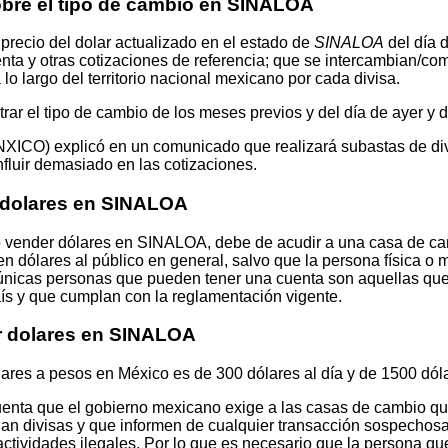
bre el tipo de cambio en SINALOA
precio del dolar actualizado en el estado de
SINALOA
del día d
nta y otras cotizaciones de referencia; que se intercambian/co
lo largo del territorio nacional mexicano por cada divisa.
ar el tipo de cambio de los meses previos y del día de ayer y 
XICO) explicó en un comunicado que realizará subastas de di
nfluir demasiado en las cotizaciones.
 dolares en SINALOA
o vender dólares en SINALOA, debe de acudir a una casa de ca
n dólares al público en general, salvo que la persona física o 
 únicas personas que pueden tener una cuenta son aquellas qu
país y que cumplan con la reglamentación vigente.
r dolares en SINALOA
lares a pesos en México es de 300 dólares al día y de 1500 dól
uenta que el gobierno mexicano exige a las casas de cambio que
ian divisas y que informen de cualquier transacción sospechosa.
actividades ilegales. Por lo que es necesario que la persona qu