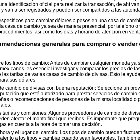
na identificación oficial para realizar la transacción, de ahí va
 y van a ser registrados y pueden ser compartidos a las autorid
 específicos para cambiar dólares a pesos en una casa de cambi
la casa de cambio ya sea de manera presencial, por telefono o v
 procedimientos, asi como los dias y horario de atencion en venta
comendaciones generales para comprar o vender 
re los tipos de cambio: Antes de cambiar cualquier moneda ya 
mexicanos, es esencial investigar y comparar los precios de las
as tarifas de varias casas de cambio de divisas. Esto le ayudar
ara sus dólares.
 de cambio de divisas con buena reputación: Seleccione un pro
putación que esté autorizado para prestar servicios de cambio
ñas o recomendaciones de personas de la misma localidad o p
ales.
 tarifas y comisiones: Algunos proveedores de cambio de divisa
en afectar el monto final que recibes. Es importante que pregu
as en cuenta a la hora de tomar una decisión.
ora y el lugar del cambio: Los tipos de cambio pueden fluctuar a
atento a los tipos y cambiar cuando sean favorables. También es