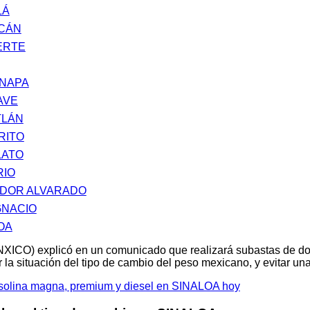
LÁ
ACÁN
ERTE
INAPA
AVE
TLÁN
RITO
LATO
RIO
ADOR ALVARADO
GNACIO
OA
XICO) explicó en un comunicado que realizará subastas de d
 la situación del tipo de cambio del peso mexicano, y evitar u
gasolina magna, premium y diesel en SINALOA hoy