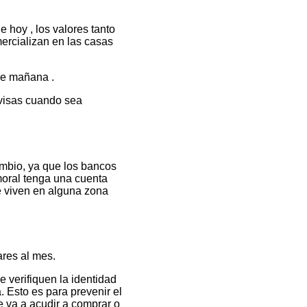
e hoy , los valores tanto
mercializan en las casas
de mañana .
visas cuando sea
mbio, ya que los bancos
moral tenga una cuenta
e viven en alguna zona
ares al mes.
 verifiquen la identidad
 Esto es para prevenir el
e va a acudir a comprar o