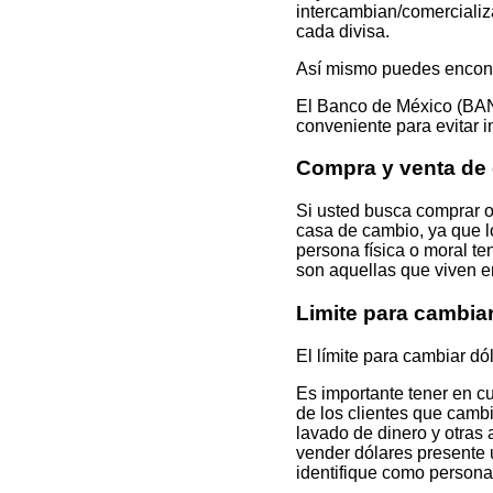
intercambian/comercializa
cada divisa.
Así mismo puedes encontr
El Banco de México (BAN
conveniente para evitar i
Compra y venta d
Si usted busca compra
casa de cambio, ya que l
persona física o moral t
son aquellas que viven e
Limite para camb
El límite para cambiar dó
Es importante tener en c
de los clientes que camb
lavado de dinero y otras 
vender dólares presente u
identifique como persona