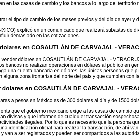
n en las casas de cambio y los bancos a lo largo del territorio
ar el tipo de cambio de los meses previos y del día de ayer y 
XICO) explicó en un comunicado que realizará subastas de di
nfluir demasiado en las cotizaciones.
e dolares en COSAUTLÁN DE CARVAJAL - VERA
r o vender dólares en COSAUTLÁN DE CARVAJAL - VERACRUZ,
os bancos no realizan operaciones en dólares al público en gen
enga una cuenta bancaria en dólares, las únicas personas que 
n alguna zona fronteriza del norte del país y que cumplan con l
iar dolares en COSAUTLÁN DE CARVAJAL - VER
lares a pesos en México es de 300 dólares al día y de 1500 dól
uenta que el gobierno mexicano exige a las casas de cambio que
ian divisas y que informen de cualquier transacción sospechosa.
actividades ilegales. Por lo que es necesario que la persona qu
na identificación oficial para realizar la transacción, de ahí va
 y van a ser registrados y pueden ser compartidos a las autorid