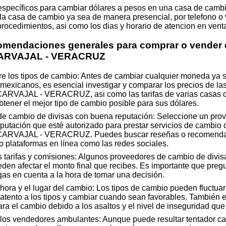
 específicos para cambiar dólares a pesos en una casa de cambi
la casa de cambio ya sea de manera presencial, por telefono o v
 procedimientos, asi como los dias y horario de atencion en venta
comendaciones generales para comprar o vender 
ARVAJAL - VERACRUZ
re los tipos de cambio: Antes de cambiar cualquier moneda ya 
mexicanos, es esencial investigar y comparar los precios de las
AJAL - VERACRUZ, asi como las tarifas de varias casas de
btener el mejor tipo de cambio posible para sus dólares.
 de cambio de divisas con buena reputación: Seleccione un pro
putación que esté autorizado para prestar servicios de cambio 
VAJAL - VERACRUZ. Puedes buscar reseñas o recomendac
o plataformas en línea como las redes sociales.
 tarifas y comisiones: Algunos proveedores de cambio de divisa
en afectar el monto final que recibes. Es importante que pregu
as en cuenta a la hora de tomar una decisión.
ora y el lugar del cambio: Los tipos de cambio pueden fluctuar a
atento a los tipos y cambiar cuando sean favorables. También es
a el cambio debido a los asaltos y el nivel de inseguridad que
los vendedores ambulantes: Aunque puede resultar tentador ca