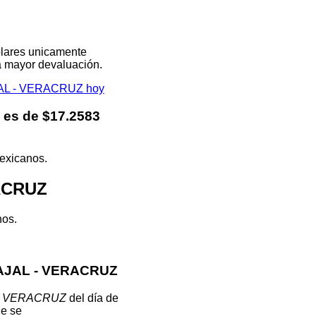
olares unicamente
na mayor devaluación.
AJAL - VERACRUZ hoy
es de $17.2583
mexicanos.
ACRUZ
nos.
VAJAL - VERACRUZ
- VERACRUZ
del día de
ue se