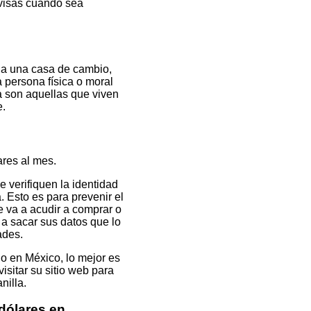
visas cuando sea
a una casa de cambio,
 persona física o moral
a son aquellas que viven
e.
ares al mes.
 verifiquen la identidad
 Esto es para prevenir el
e va a acudir a comprar o
n a sacar sus datos que lo
ades.
o en México, lo mejor es
isitar su sitio web para
nilla.
dólares en