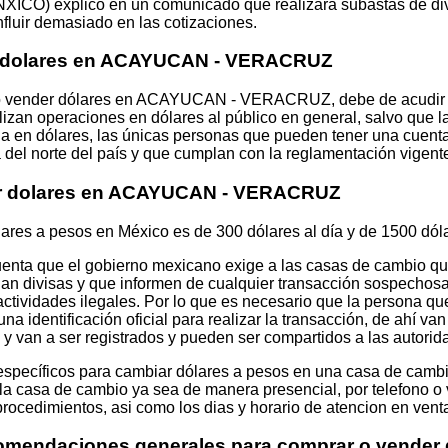
XICO) explicó en un comunicado que realizará subastas de di
nfluir demasiado en las cotizaciones.
e dolares en ACAYUCAN - VERACRUZ
 o vender dólares en ACAYUCAN - VERACRUZ, debe de acudir 
izan operaciones en dólares al público en general, salvo que la
a en dólares, las únicas personas que pueden tener una cuent
 del norte del país y que cumplan con la reglamentación vigent
ar dolares en ACAYUCAN - VERACRUZ
lares a pesos en México es de 300 dólares al día y de 1500 dól
uenta que el gobierno mexicano exige a las casas de cambio que
ian divisas y que informen de cualquier transacción sospechosa.
actividades ilegales. Por lo que es necesario que la persona qu
na identificación oficial para realizar la transacción, de ahí va
 y van a ser registrados y pueden ser compartidos a las autorid
 específicos para cambiar dólares a pesos en una casa de cambi
la casa de cambio ya sea de manera presencial, por telefono o v
 procedimientos, asi como los dias y horario de atencion en venta
comendaciones generales para comprar o vender 