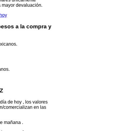
na mayor devaluación.
hoy
pesos a la compra y
exicanos.
anos.
UZ
día de hoy , los valores
an/comercializan en las
de mañana .