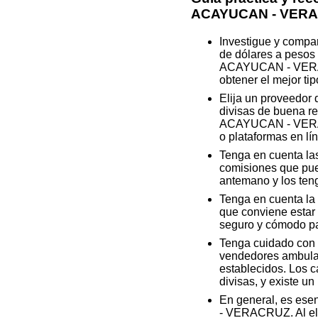
ACAYUCAN - VER
Investigue y compa
de dólares a pesos 
ACAYUCAN - VERACRU
obtener el mejor ti
Elija un proveedor
divisas de buena re
ACAYUCAN - VERACR
o plataformas en lí
Tenga en cuenta las
comisiones que pued
antemano y los teng
Tenga en cuenta la h
que conviene estar 
seguro y cómodo par
Tenga cuidado con 
vendedores ambulan
establecidos. Los 
divisas, y existe u
En general, es ese
- VERACRUZ. Al eleg