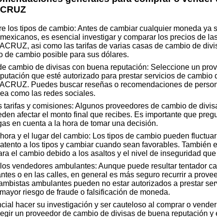
ACRUZ
re los tipos de cambio: Antes de cambiar cualquier moneda ya 
mexicanos, es esencial investigar y comparar los precios de las
Z, asi como las tarifas de varias casas de cambio de divis
po de cambio posible para sus dólares.
 de cambio de divisas con buena reputación: Seleccione un pro
putación que esté autorizado para prestar servicios de cambio 
UZ. Puedes buscar reseñas o recomendaciones de personas
nea como las redes sociales.
 tarifas y comisiones: Algunos proveedores de cambio de divisa
en afectar el monto final que recibes. Es importante que pregu
as en cuenta a la hora de tomar una decisión.
ora y el lugar del cambio: Los tipos de cambio pueden fluctuar a
atento a los tipos y cambiar cuando sean favorables. También es
a el cambio debido a los asaltos y el nivel de inseguridad que
los vendedores ambulantes: Aunque puede resultar tentador ca
tes o en las calles, en general es más seguro recurrir a prov
cambistas ambulantes pueden no estar autorizados a prestar ser
n mayor riesgo de fraude o falsificación de moneda.
ncial hacer su investigación y ser cauteloso al comprar o ve
ir un proveedor de cambio de divisas de buena reputación y es