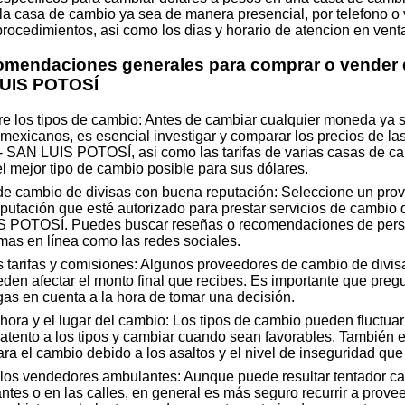
la casa de cambio ya sea de manera presencial, por telefono o v
 procedimientos, asi como los dias y horario de atencion en venta
comendaciones generales para comprar o vender 
UIS POTOSÍ
re los tipos de cambio: Antes de cambiar cualquier moneda ya 
mexicanos, es esencial investigar y comparar los precios de las
AN LUIS POTOSÍ, asi como las tarifas de varias casas de cam
l mejor tipo de cambio posible para sus dólares.
 de cambio de divisas con buena reputación: Seleccione un pro
putación que esté autorizado para prestar servicios de cambio
POTOSÍ. Puedes buscar reseñas o recomendaciones de pers
rmas en línea como las redes sociales.
 tarifas y comisiones: Algunos proveedores de cambio de divisa
en afectar el monto final que recibes. Es importante que pregu
as en cuenta a la hora de tomar una decisión.
ora y el lugar del cambio: Los tipos de cambio pueden fluctuar a
atento a los tipos y cambiar cuando sean favorables. También es
a el cambio debido a los asaltos y el nivel de inseguridad que
los vendedores ambulantes: Aunque puede resultar tentador ca
tes o en las calles, en general es más seguro recurrir a prov