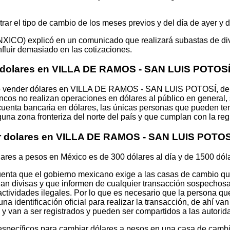
ar el tipo de cambio de los meses previos y del día de ayer y 
XICO) explicó en un comunicado que realizará subastas de di
nfluir demasiado en las cotizaciones.
 dolares en VILLA DE RAMOS - SAN LUIS POTOS
 o vender dólares en VILLA DE RAMOS - SAN LUIS POTOSÍ, deb
ncos no realizan operaciones en dólares al público en general,
 cuenta bancaria en dólares, las únicas personas que pueden te
una zona fronteriza del norte del país y que cumplan con la re
ar dolares en VILLA DE RAMOS - SAN LUIS POTOS
lares a pesos en México es de 300 dólares al día y de 1500 dól
uenta que el gobierno mexicano exige a las casas de cambio que
ian divisas y que informen de cualquier transacción sospechosa.
actividades ilegales. Por lo que es necesario que la persona qu
na identificación oficial para realizar la transacción, de ahí va
 y van a ser registrados y pueden ser compartidos a las autorid
 específicos para cambiar dólares a pesos en una casa de cambi