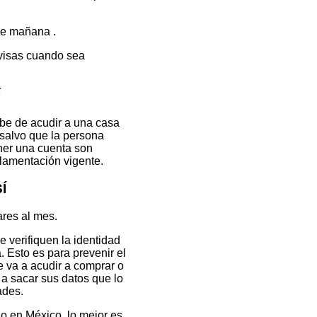
de mañana .
visas cuando sea
Í
e de acudir a una casa
 salvo que la persona
ner una cuenta son
glamentación vigente.
Í
ares al mes.
 verifiquen la identidad
 Esto es para prevenir el
e va a acudir a comprar o
n a sacar sus datos que lo
ades.
o en México, lo mejor es