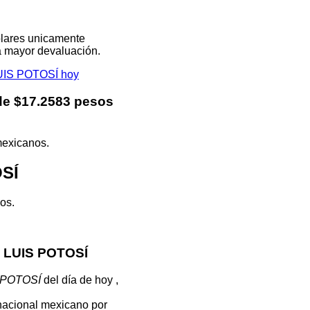
olares unicamente
na mayor devaluación.
LUIS POTOSÍ hoy
de $17.2583 pesos
mexicanos.
OSÍ
os.
N LUIS POTOSÍ
 POTOSÍ
del día de hoy ,
 nacional mexicano por